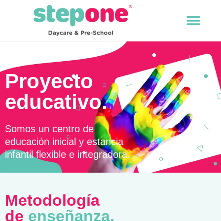
Proyecto
educativo.
Somos un centro de
educación inicial y estancia
infantil flexible e integradora.
Metodología
de
enseñanza.